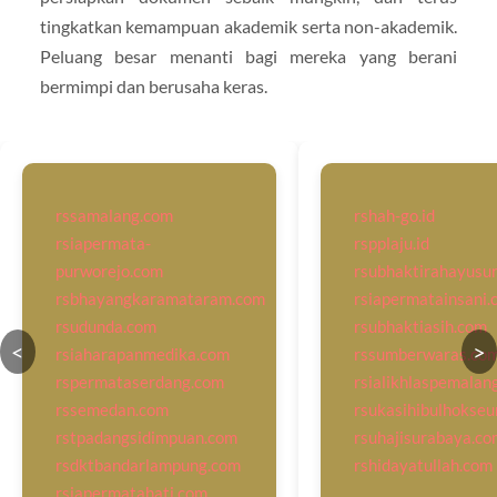
tingkatkan kemampuan akademik serta non-akademik.
Peluang besar menanti bagi mereka yang berani
bermimpi dan berusaha keras.
rssamalang.com
rshah-go.id
rsiapermata-
rspplaju.id
purworejo.com
rsubhaktirahayusu
rsbhayangkaramataram.com
rsiapermatainsani.
rsudunda.com
rsubhaktiasih.com
<
>
rsiaharapanmedika.com
rssumberwaras.co
rspermataserdang.com
rsialikhlaspemalan
rssemedan.com
rsukasihibulhokse
rstpadangsidimpuan.com
rsuhajisurabaya.co
rsdktbandarlampung.com
rshidayatullah.com
rsiapermatahati.com