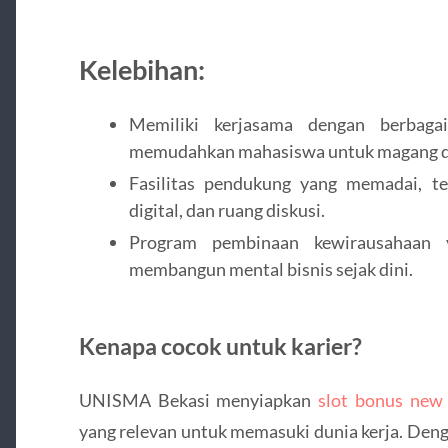
Kelebihan:
Memiliki kerjasama dengan berbagai
memudahkan mahasiswa untuk magang da
Fasilitas pendukung yang memadai, te
digital, dan ruang diskusi.
Program pembinaan kewirausahaan 
membangun mental bisnis sejak dini.
Kenapa cocok untuk karier?
UNISMA Bekasi menyiapkan
slot bonus ne
yang relevan untuk memasuki dunia kerja. Den