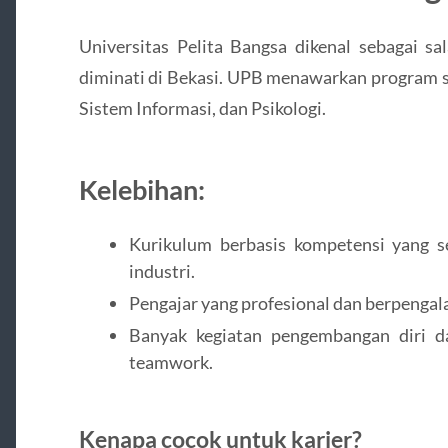
Universitas Pelita Bangsa dikenal sebagai s
diminati di Bekasi. UPB menawarkan program stu
Sistem Informasi, dan Psikologi.
Kelebihan:
Kurikulum berbasis kompetensi yang s
industri.
Pengajar yang profesional dan berpengal
Banyak kegiatan pengembangan diri dan
teamwork.
Kenapa cocok untuk karier?