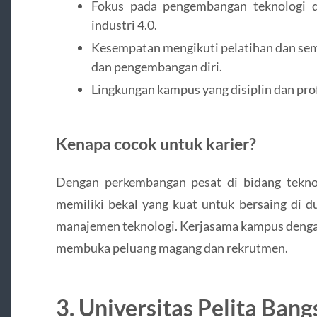
Fokus pada pengembangan teknologi dan
industri 4.0.
Kesempatan mengikuti pelatihan dan sem
dan pengembangan diri.
Lingkungan kampus yang disiplin dan prof
Kenapa cocok untuk karier?
Dengan perkembangan pesat di bidang teknol
memiliki bekal yang kuat untuk bersaing di du
manajemen teknologi. Kerjasama kampus dengan
membuka peluang magang dan rekrutmen.
3. Universitas Pelita Ban