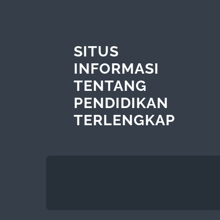
SITUS
INFORMASI
TENTANG
PENDIDIKAN
TERLENGKAP