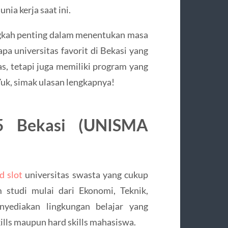
ia kerja saat ini.
ngkah penting dalam menentukan masa
pa universitas favorit di Bekasi yang
s, tetapi juga memiliki program yang
k, simak ulasan lengkapnya!
45 Bekasi (UNISMA
d slot
universitas swasta yang cukup
 studi mulai dari Ekonomi, Teknik,
yediakan lingkungan belajar yang
lls maupun hard skills mahasiswa.