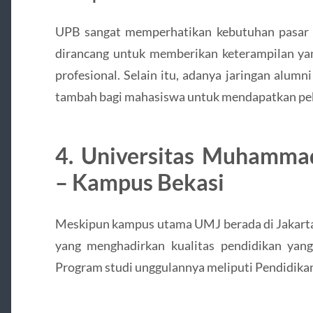
UPB sangat memperhatikan kebutuhan pasar ke
dirancang untuk memberikan keterampilan yan
profesional. Selain itu, adanya jaringan alumn
tambah bagi mahasiswa untuk mendapatkan peke
4. Universitas Muhamma
– Kampus Bekasi
Meskipun kampus utama UMJ berada di Jakarta,
yang menghadirkan kualitas pendidikan yan
Program studi unggulannya meliputi Pendidikan