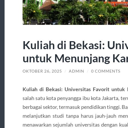
Kuliah di Bekasi: Uni
untuk Menunjang Kar
OKTOBER 26, 2025
/
ADMIN
/
0 COMMENTS
Kuliah di Bekasi: Universitas Favorit untuk
salah satu kota penyangga ibu kota Jakarta, t
berbagai sektor, termasuk pendidikan tinggi. B
melanjutkan studi tanpa harus jauh-jauh meni
menawarkan sejumlah universitas dengan kual