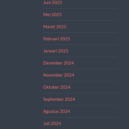
Juni 2025
Mei 2025
Maret 2025
Februari 2025
Januari 2025
Desember 2024
November 2024
Oktober 2024
September 2024
Agustus 2024
Juli 2024