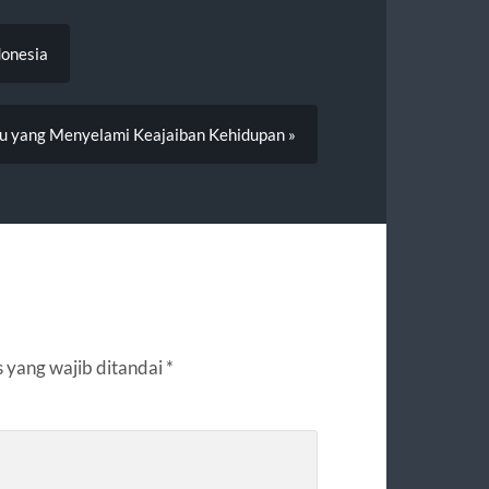
donesia
mu yang Menyelami Keajaiban Kehidupan »
 yang wajib ditandai
*