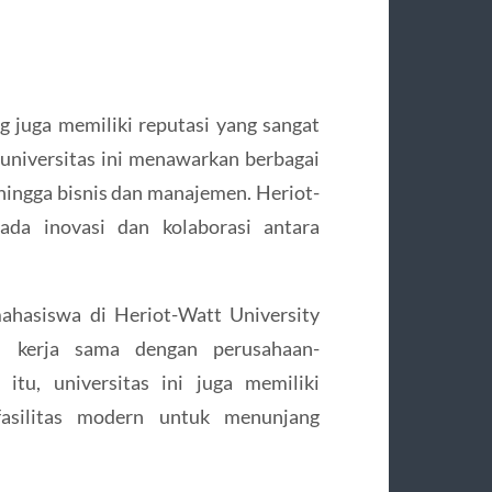
g juga memiliki reputasi yang sangat
 universitas ini menawarkan berbagai
 hingga bisnis dan manajemen. Heriot-
ada inovasi dan kolaborasi antara
mahasiswa di Heriot-Watt University
 kerja sama dengan perusahaan-
itu, universitas ini juga memiliki
asilitas modern untuk menunjang