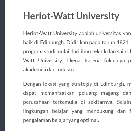
Heriot-Watt University
Heriot-Watt University adalah universitas yan
baik di Edinburgh. Didirikan pada tahun 1821,
program studi mulai dari ilmu teknik dan sains
Watt University dikenal karena fokusnya p
akademisi dan industri.
Dengan lokasi yang strategis di Edinburgh, 
dapat memanfaatkan peluang magang dan
perusahaan terkemuka di sekitarnya. Selain 
lingkungan belajar yang mendukung dan f
pengalaman belajar yang optimal.