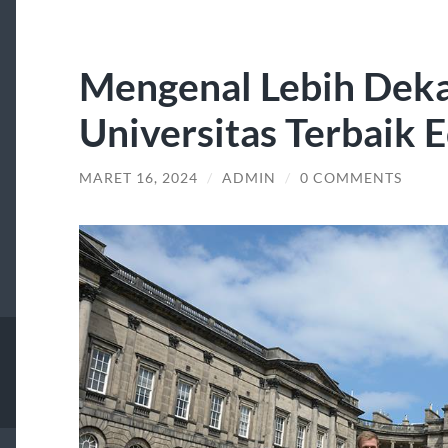
Mengenal Lebih Deka
Universitas Terbaik 
MARET 16, 2024
/
ADMIN
/
0 COMMENTS