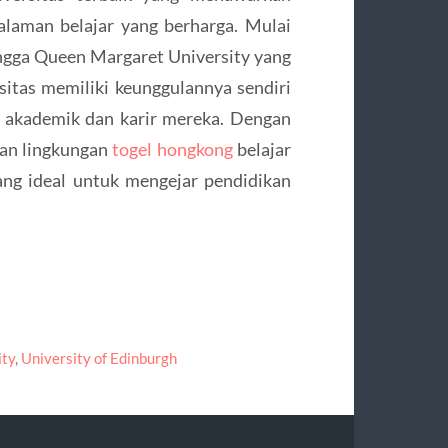
alaman belajar yang berharga. Mulai
ingga Queen Margaret University yang
rsitas memiliki keunggulannya sendiri
akademik dan karir mereka. Dengan
dan lingkungan
togel hongkong
belajar
ng ideal untuk mengejar pendidikan
ity
,
University of Edinburgh