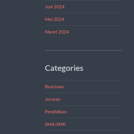
Juni 2024
Mei 2024
Maret 2024
Categories
Beasiswa
Jurusan
Pendidikan
SMA/SMK