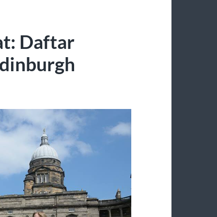
t: Daftar
Edinburgh