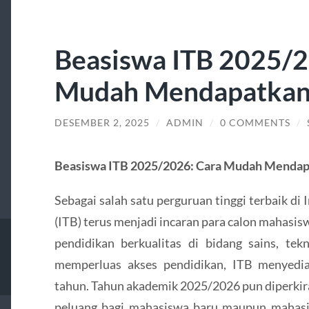
Beasiswa ITB 2025/2
Mudah Mendapatkan
DESEMBER 2, 2025
/
ADMIN
/
0 COMMENTS
/
Beasiswa ITB 2025/2026: Cara Mudah Menda
Sebagai salah satu perguruan tinggi terbaik di
(ITB) terus menjadi incaran para calon mahasis
pendidikan berkualitas di bidang sains, tek
memperluas akses pendidikan, ITB menyedia
tahun. Tahun akademik 2025/2026 pun diperkir
peluang bagi mahasiswa baru maupun mahasisw