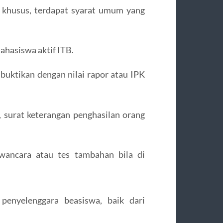
 khusus, terdapat syarat umum yang
ahasiswa aktif ITB.
ibuktikan dengan nilai rapor atau IPK
surat keterangan penghasilan orang
awancara atau tes tambahan bila di
penyelenggara beasiswa, baik dari