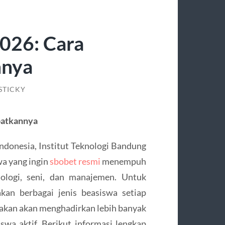
026: Cara
nya
STICKY
patkannya
 Indonesia, Institut Teknologi Bandung
wa yang ingin
sbobet resmi
menempuh
nologi, seni, dan manajemen. Untuk
kan berbagai jenis beasiswa setiap
akan akan menghadirkan lebih banyak
a aktif. Berikut informasi lengkap