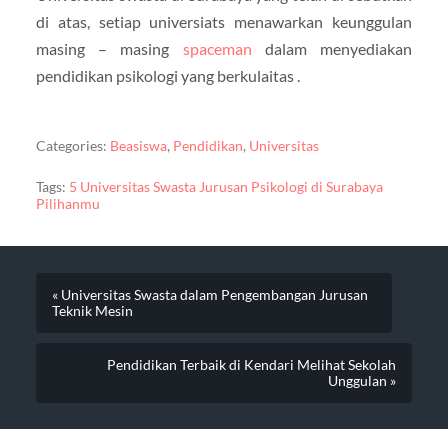
di atas, setiap universiats menawarkan keunggulan
masing – masing
spaceman
dalam menyediakan
pendidikan psikologi yang berkulaitas .
Categories:
Beasiswa
,
Pendidikan
,
Universitas
Tags:
5 Universitas Swasta Jurusan Psikologi di Surabaya
Pilihanmu
« Universitas Swasta dalam Pengembangan Jurusan
Teknik Mesin
Pendidikan Terbaik di Kendari Melihat Sekolah
Unggulan »