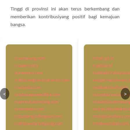
Tinggi di provinsi ini akan terus berkembang dan
memberikan kontribusiyang positif bagi kemajuan
bangsa.
rssamalang.com
rshah-go.id
rsiapermata-
rspplaju.id
purworejo.com
rsubhaktirahayusu
rsbhayangkaramataram.com
rsiapermatainsani.
rsudunda.com
rsubhaktiasih.com
<
>
rsiaharapanmedika.com
rssumberwaras.co
rspermataserdang.com
rsialikhlaspemalan
rssemedan.com
rsukasihibulhokse
rstpadangsidimpuan.com
rsuhajisurabaya.co
rsdktbandarlampung.com
rshidayatullah.com