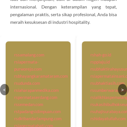
internasional. Dengan keterampilan yang tepat,
pengalaman praktis, serta sikap profesional, Anda bisa
meraih kesuksesan di industri hospitality.
rssamalang.com
rshah-go.id
rsiapermata-
rspplaju.id
purworejo.com
rsubhaktirahayusu
rsbhayangkaramataram.com
rsiapermatainsani.
rsudunda.com
rsubhaktiasih.com
<
>
rsiaharapanmedika.com
rssumberwaras.co
rspermataserdang.com
rsialikhlaspemalan
rssemedan.com
rsukasihibulhokse
rstpadangsidimpuan.com
rsuhajisurabaya.co
rsdktbandarlampung.com
rshidayatullah.com
rsiapermatahati.com