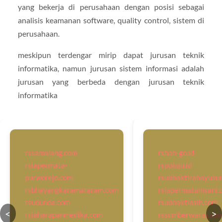
yang bekerja di perusahaan dengan posisi sebagai
analisis keamanan software, quality control, sistem di
perusahaan.
meskipun terdengar mirip dapat jurusan teknik
informatika, namun jurusan sistem informasi adalah
jurusan yang berbeda dengan jurusan teknik
informatika
rssamalang.com
rshah-go.id
rsiapermata-
rspplaju.id
purworejo.com
rsubhaktirahayusu
rsbhayangkaramataram.com
rsiapermatainsani.
rsudunda.com
rsubhaktiasih.com
<
>
rsiaharapanmedika.com
rssumberwaras.co