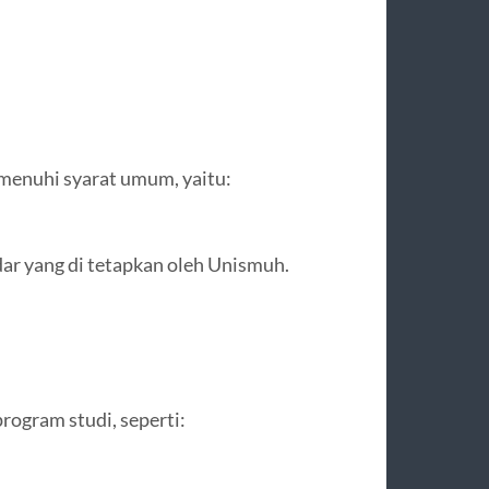
menuhi syarat umum, yaitu:
dar yang di tetapkan oleh Unismuh.
ogram studi, seperti: