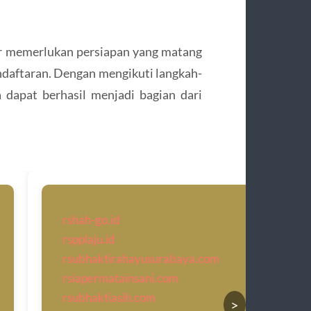
r memerlukan persiapan yang matang
daftaran. Dengan mengikuti langkah-
 dapat berhasil menjadi bagian dari
rshah-go.id
rspplaju.id
rsubhaktirahayusurabaya.com
rsiapermatainsani.com
rsubhaktiasih.com
>