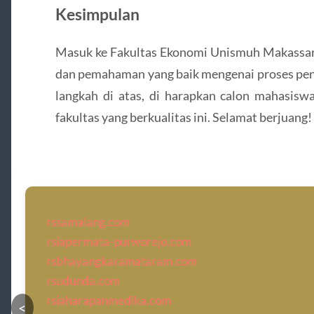
Kesimpulan
Masuk ke Fakultas Ekonomi Unismuh Makassa
dan pemahaman yang baik mengenai proses pen
langkah di atas, di harapkan calon mahasiswa
fakultas yang berkualitas ini. Selamat berjuang!
rssamalang.com
rsiapermata-purworejo.com
rsbhayangkaramataram.com
rsudunda.com
rsiaharapanmedika.com
<