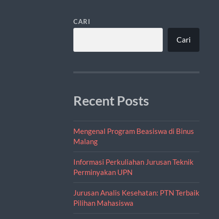
CARI
Cari
Recent Posts
Mengenal Program Beasiswa di Binus
Malang
Informasi Perkuliahan Jurusan Teknik
Perminyakan UPN
Jurusan Analis Kesehatan: PTN Terbaik
Pilihan Mahasiswa