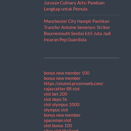
Jurusan Culinary Arts: Panduan
Lengkap untuk Pemula
Manchester City Hampir Pastikan
Transfer Antoine Semenyo: Striker
Bournemouth Senilai £65 Juta Jadi
Incaran Pep Guardiola
bonus new member 100
bonus new member
https://alumni.prozenweb.com/
rajascatter 88 slot
slot bet 200
slot depo 5k
slot olympus 1000
olympus slot
bonus new member
spaceman slot
slot bonus 100
situs slot thailand