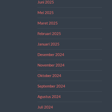
Juni 2025
Mei 2025
Maret 2025
Februari 2025
Januari 2025
Desember 2024
November 2024
Oktober 2024
September 2024
Agustus 2024
Juli 2024