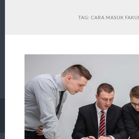
TAG:
CARA MASUK FAKU