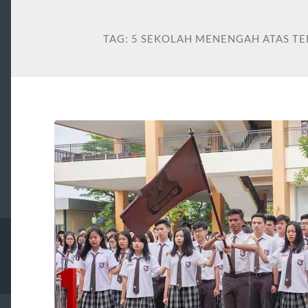
TAG:
5 SEKOLAH MENENGAH ATAS TE