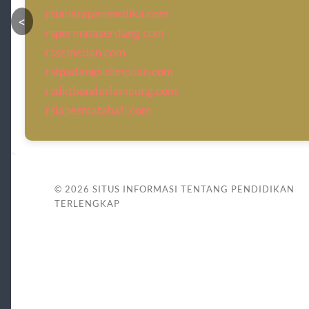
rsiaharapanmedika.com
<
rspermataserdang.com
rssemedan.com
rstpadangsidimpuan.com
rsdktbandarlampung.com
rsiapermatahati.com
© 2026
SITUS INFORMASI TENTANG PENDIDIKAN
TERLENGKAP