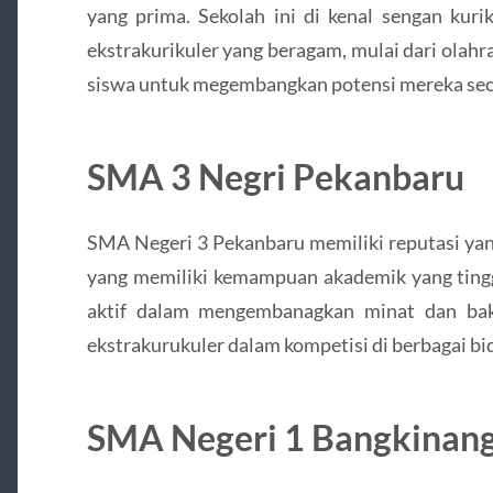
yang prima. Sekolah ini di kenal sengan kur
ekstrakurikuler yang beragam, mulai dari olahr
siswa untuk megembangkan potensi mereka seca
SMA 3 Negri Pekanbaru
SMA Negeri 3 Pekanbaru memiliki reputasi yan
yang memiliki kemampuan akademik yang tinggi.
aktif dalam mengembanagkan minat dan baka
ekstrakurukuler dalam kompetisi di berbagai bi
SMA Negeri 1 Bangkinan