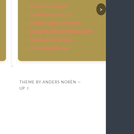
rsubhaktiasih.com
>
rssumberwaras.com
rsialikhlaspemalang.com
rsukasihibulhokseumawe.com
rsuhajisurabaya.com
rshidayatullah.com
THEME BY
ANDERS NORÉN
—
UP ↑