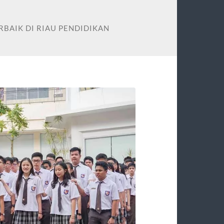
RBAIK DI RIAU PENDIDIKAN