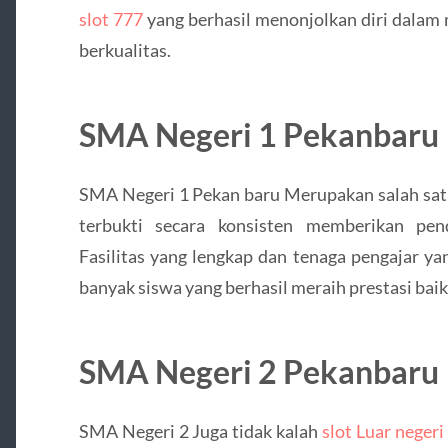
slot 777
yang berhasil menonjolkan diri dalam
berkualitas.
SMA Negeri 1 Pekanbaru
SMA Negeri 1 Pekan baru Merupakan salah satu
terbukti secara konsisten memberikan pend
Fasilitas yang lengkap dan tenaga pengajar y
banyak siswa yang berhasil meraih prestasi baik
SMA Negeri 2 Pekanbaru
SMA Negeri 2 Juga tidak kalah
slot Luar negeri